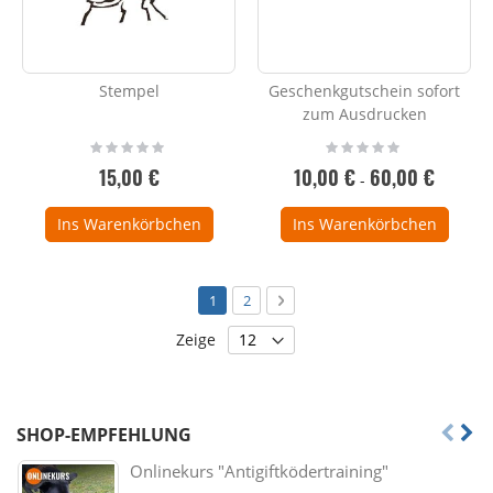
Stempel
Geschenkgutschein sofort
zum Ausdrucken
Rating:
Rating:
0%
0%
15,00 €
10,00 €
60,00 €
-
Ins Warenkörbchen
Ins Warenkörbchen
Seite
Sie lesen gerade die Seite
Seite
Seite
Weiter
1
2
Zeige
SHOP-EMPFEHLUNG
Onlinekurs "Antigiftködertraining"