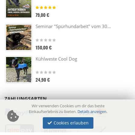
Bewertung:
100%
79,00 €
Seminar "Spürhundarbeit" vom 30.10. - 01.11.26
Rating:
0%
150,00 €
Kühlweste Cool Dog
Rating:
0%
24,90 €
ZAHLUNGSARTEN
Wir verwenden Cookies um dir das beste
Einkaufserlebnis zu bieten.
Details anzeigen
.
Cookies erlauben