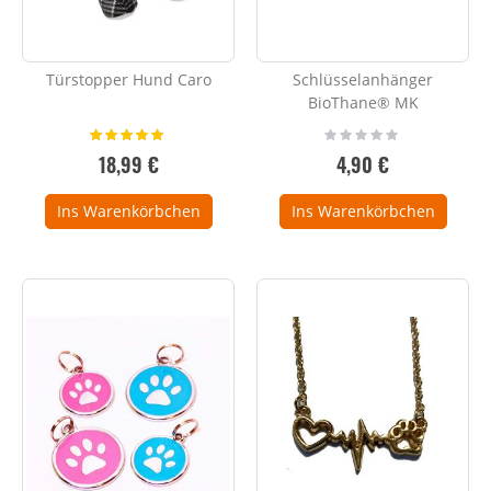
Türstopper Hund Caro
Schlüsselanhänger
BioThane® MK
Bewertung:
Rating:
100%
0%
18,99 €
4,90 €
Ins Warenkörbchen
Ins Warenkörbchen