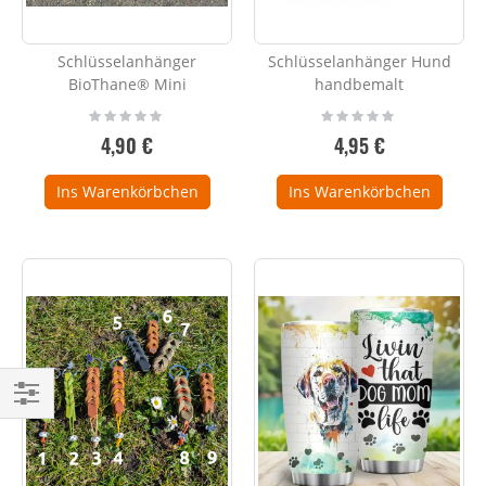
Schlüsselanhänger
Schlüsselanhänger Hund
BioThane® Mini
handbemalt
Rating:
Rating:
0%
0%
4,90 €
4,95 €
Ins Warenkörbchen
Ins Warenkörbchen
Einkaufsoptionen