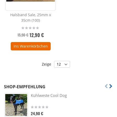
Halsband Sale, 25mm x
35cm (100)
Rating:
0%
Sonderpreis
12,90 €
15,90 €
Ins Warenkörbchen
Zeige
SHOP-EMPFEHLUNG
Kühlweste Cool Dog
Rating:
0%
24,90 €