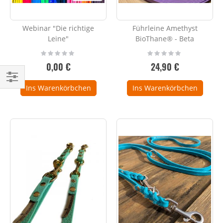
Webinar "Die richtige
Führleine Amethyst
Leine"
BioThane® - Beta
Rating:
Rating:
0%
0%
0,00 €
24,90 €
Ins Warenkörbchen
Ins Warenkörbchen
Einkaufsoptionen