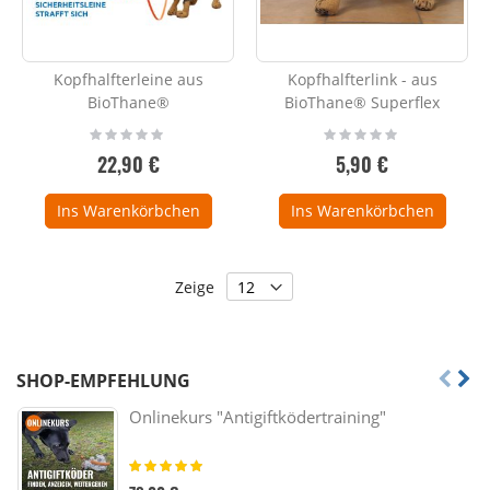
Kopfhalfterleine aus
Kopfhalfterlink - aus
BioThane®
BioThane® Superflex
Rating:
Rating:
0%
0%
22,90 €
5,90 €
Ins Warenkörbchen
Ins Warenkörbchen
Zeige
SHOP-EMPFEHLUNG
Onlinekurs "Antigiftködertraining"
Bewertung:
100%