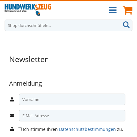
Zum
Ca
Inhalt
springen
S
Newsletter
Anmeldung
Ich stimme Ihren
Datenschutzbestimmungen
zu.