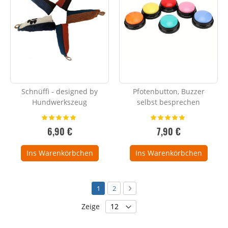
Schnüffi - designed by
Pfotenbutton, Buzzer
Hundwerkszeug
selbst besprechen
Bewertung:
Bewertung:
100%
100%
6,90 €
7,90 €
Ins Warenkörbchen
Ins Warenkörbchen
Seite
Sie lesen gerade die Seite
Seite
Seite
Weiter
1
2
Zeige