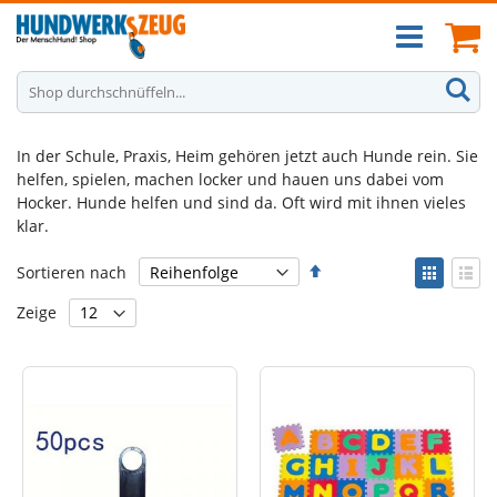
Zum
Ca
Inhalt
springen
S
In der Schule, Praxis, Heim gehören jetzt auch Hunde rein. Sie
helfen, spielen, machen locker und hauen uns dabei vom
Hocker. Hunde helfen und sind da. Oft wird mit ihnen vieles
klar.
Absteigend
Anzei
Sortieren nach
sortieren
als
Liste
List
Zeige