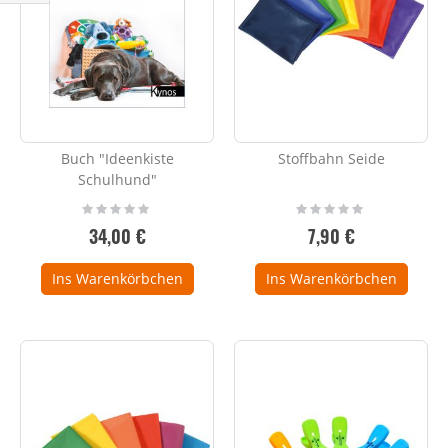
Einkaufsoptionen
Buch "Ideenkiste
Stoffbahn Seide
Schulhund"
Rating:
Rating:
0%
0%
34,00 €
7,90 €
Ins Warenkörbchen
Ins Warenkörbchen