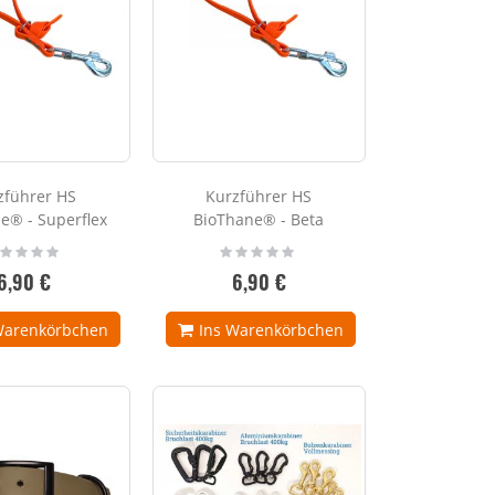
zführer HS
Kurzführer HS
e® - Superflex
BioThane® - Beta
ting:
Rating:
%
0%
6,90 €
6,90 €
Warenkörbchen
Ins Warenkörbchen