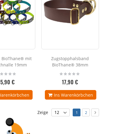
 BioThane® mit
Zugstopphalsband
chnalle 19mm
BioThane® 38mm
ting:
Rating:
%
0%
15,90 €
17,90 €
Warenkörbchen
Ins Warenkörbchen
Seite
Sie lesen gerade die Seite
Seite
Seite
Weiter
Zeige
1
2