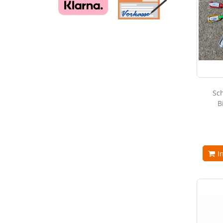
Sc
B
I