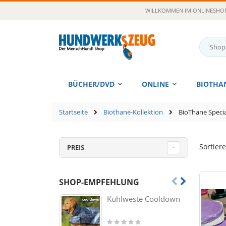
Zum
WILLKOMMEN IM ONLINESHOP
Inhalt
springen
Suche
BÜCHER/DVD
ONLINE
BIOTHA
Startseite
Biothane-Kollektion
BioThane Specia
Sortier
PREIS
SHOP-EMPFEHLUNG
Kühlweste Cooldown
Rating: