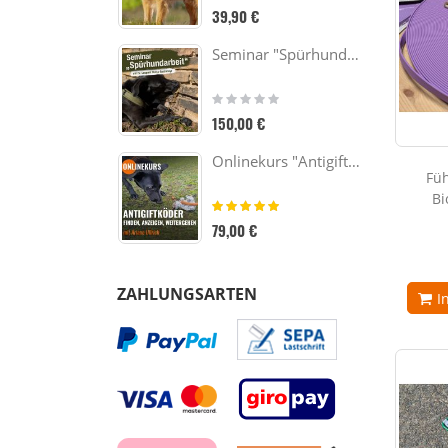
0%
39,90 €
Seminar "Spürhundarbeit" vom 30.10. - 01.11.26
Rating:
0%
150,00 €
Onlinekurs "Antigiftködertraining"
Füh
Bi
Bewertung:
100%
79,00 €
ZAHLUNGSARTEN
I