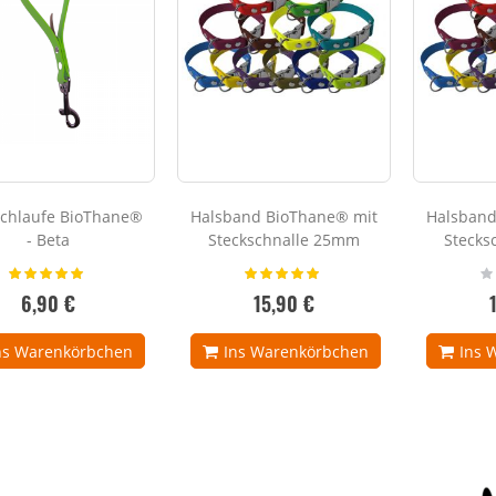
chlaufe BioThane®
Halsband BioThane® mit
Halsband
- Beta
Steckschnalle 25mm
Stecks
Bewertung:
Bewertung:
Ra
100%
100%
0
6,90 €
15,90 €
ns Warenkörbchen
Ins Warenkörbchen
Ins 