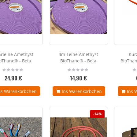
0%
24,90 €
rleine Amethyst
3m-Leine Amethyst
Kur
oThane® - Beta
BioThane® - Beta
BioThan
Rating:
Rating:
Ra
0%
0%
0
24,90 €
14,90 €
ns Warenkörbchen
Ins Warenkörbchen
Ins 
-14%