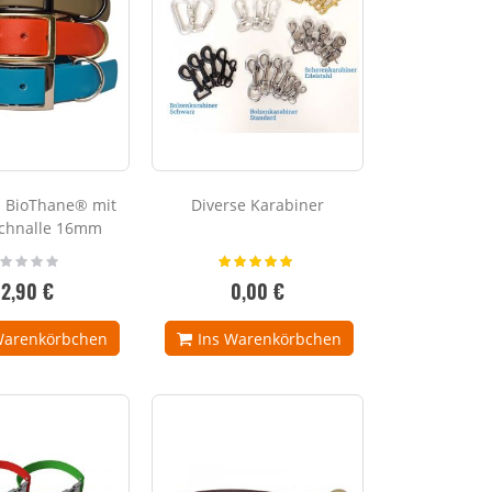
 BioThane® mit
Diverse Karabiner
schnalle 16mm
ting:
Bewertung:
%
100%
12,90 €
0,00 €
Warenkörbchen
Ins Warenkörbchen