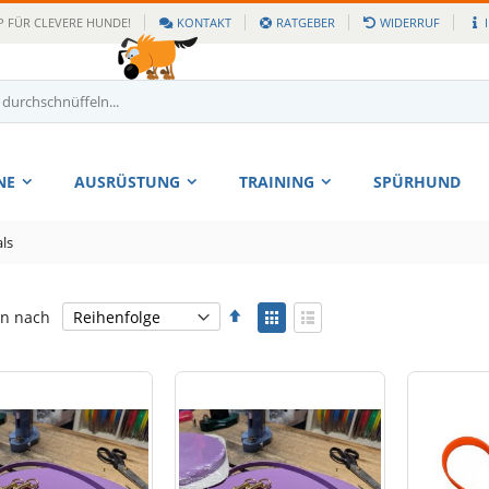
 FÜR CLEVERE HUNDE!
KONTAKT
RATGEBER
WIDERRUF
NE
AUSRÜSTUNG
TRAINING
SPÜRHUND
ls
Absteigend
Anzeigen
en nach
sortieren
als
Liste
Liste
Kühlweste Cool Dog
Rating: