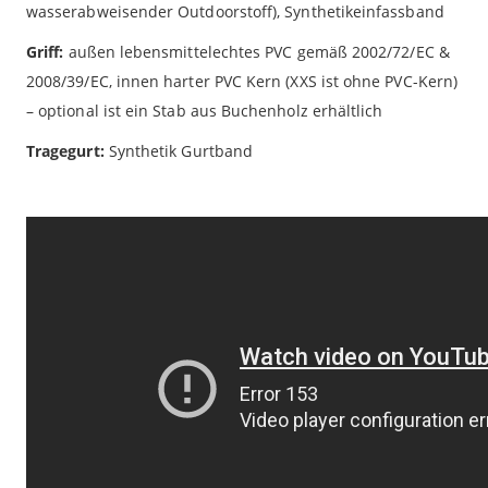
wasserabweisender Outdoorstoff), Synthetikeinfassband
Griff:
außen lebensmittelechtes PVC gemäß 2002/72/EC &
2008/39/EC, innen harter PVC Kern (XXS ist ohne PVC-Kern)
– optional ist ein Stab aus Buchenholz erhältlich
Tragegurt:
Synthetik Gurtband