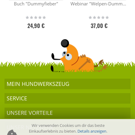
Buch "Dummyfieber"
Webinar "Welpen-Dummytraining"
Rating:
Rating:
0%
0%
24,90 €
37,00 €
MEIN HUND­WERKSZEUG
SERVICE
UNSERE VORTEILE
Wir verwenden Cookies um dir das beste
UNSER NETZWERK
Einkaufserlebnis zu bieten.
Details anzeigen
.