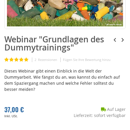
Webinar "Grundlagen des
Dummytrainings"
Bewertung:
2
Rezensionen
Fügen Sie Ihre Bewertung hinzu
100
100
% of
Dieses Webinar gibt einen Einblick in die Welt der
Dummyarbeit. Wie fängst du an, was kannst du einfach auf
dem Spaziergang machen und welche Fehler solltest du
besser meiden?
37,00 €
Auf Lager
Lieferzeit: sofort verfügbar
Inkl. USt.