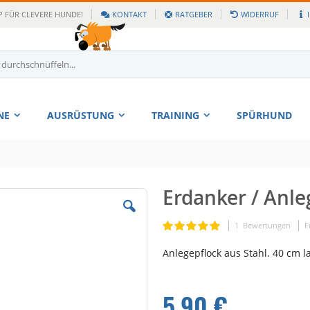
 FÜR CLEVERE HUNDE!
KONTAKT
RATGEBER
WIDERRUF
NE
AUSRÜSTUNG
TRAINING
SPÜRHUND
Erdanker / Anle
Zum
Anfang
der
Bewertung:
1
Bewertungen
F
100
100
% of
Bildgalerie
Anlegepflock aus Stahl. 40 cm l
springen
5,90 €