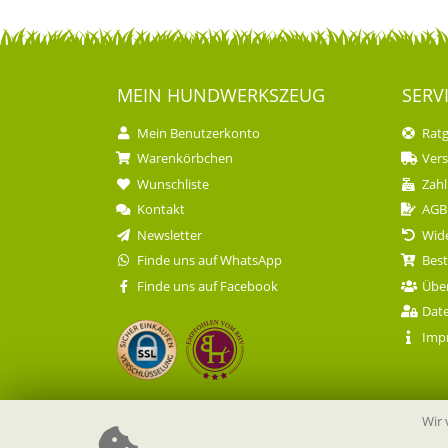
MEIN HUND­WERKSZEUG
SERV
Mein Benutzerkonto
Rat
Warenkörbchen
Ver
Wunschliste
Zahl
Kontakt
AGB
Newsletter
Wide
Finde uns auf WhatsApp
Best
Finde uns auf Facebook
Übe
Dat
Imp
Wir 