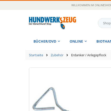
Zum
WILLKOMMEN IM ONLINESHOP
Inhalt
springen
Suche
BÜCHER/DVD
ONLINE
BIOTHA
Startseite
Zubehör
Erdanker / Anlegepflock
Zum
Ende
der
Bildgalerie
springen