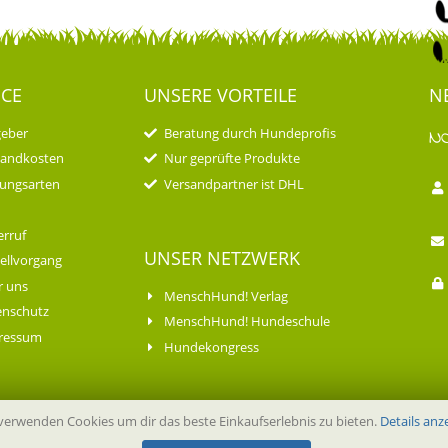
ICE
UNSERE VORTEILE
N
geber
Beratung durch Hundeprofis
N
sandkosten
Nur geprüfte Produkte
ungsarten
Versandpartner ist DHL
rruf
UNSER NETZWERK
ellvorgang
r uns
MenschHund! Verlag
enschutz
MenschHund! Hundeschule
ressum
Hundekongress
verwenden Cookies um dir das beste Einkaufserlebnis zu bieten.
Details anz