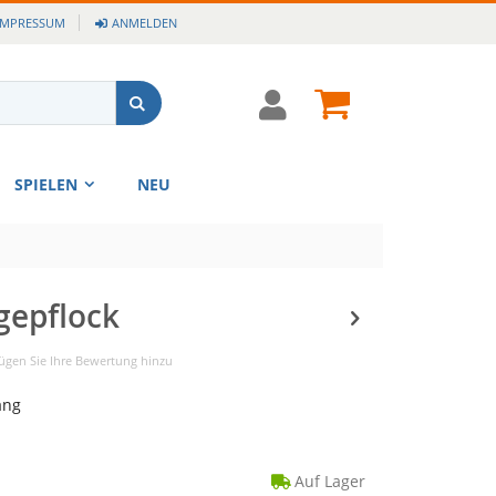
IMPRESSUM
ANMELDEN
Cart
Suche
SPIELEN
NEU
gepflock
ügen Sie Ihre Bewertung hinzu
ang
Auf Lager