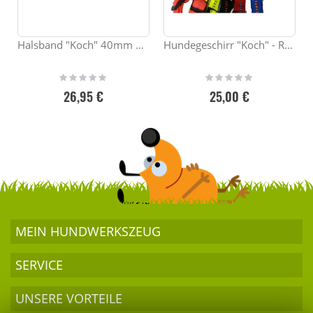
Halsband "Koch" 40mm breit
Hundegeschirr "Koch" - Restbestände
Rating:
Rating:
0%
0%
26,95 €
25,00 €
MEIN HUND­WERKSZEUG
SERVICE
UNSERE VORTEILE