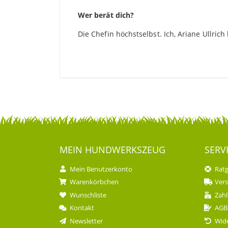
Wer berät dich?
Die Chefin höchstselbst. Ich, Ariane Ullric
MEIN HUND­WERKSZEUG
SERV
Mein Benutzerkonto
Rat
Warenkörbchen
Ver
Wunschliste
Zahl
Kontakt
AGB
Newsletter
Wide