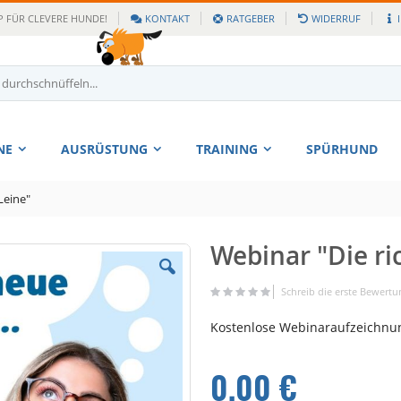
 FÜR CLEVERE HUNDE!
KONTAKT
RATGEBER
WIDERRUF
NE
AUSRÜSTUNG
TRAINING
SPÜRHUND
Leine"
Webinar "Die ri
Zum
Anfang
der
Schreib die erste Bewertu
Bildgalerie
Kostenlose Webinaraufzeichnun
springen
0,00 €