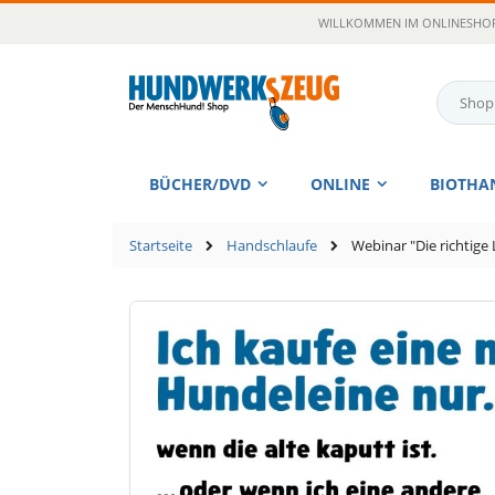
Zum
WILLKOMMEN IM ONLINESHOP
Inhalt
springen
Suche
BÜCHER/DVD
ONLINE
BIOTHA
Startseite
Handschlaufe
Webinar "Die richtige 
Zum
Ende
der
Bildgalerie
springen