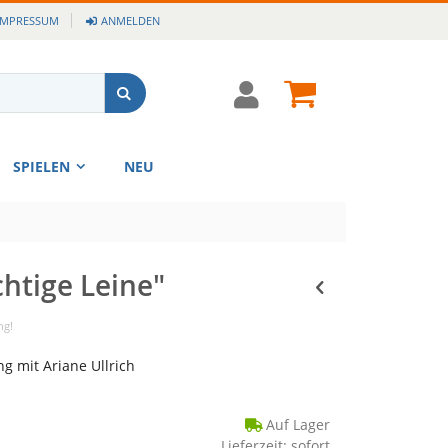
IMPRESSUM
ANMELDEN
Cart
Suche
SPIELEN
NEU
chtige Leine"
ng!
g mit Ariane Ullrich
Auf Lager
Lieferzeit: sofort