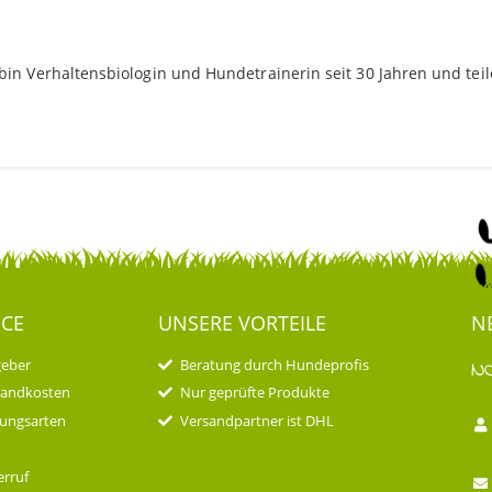
h bin Verhaltensbiologin und Hundetrainerin seit 30 Jahren und tei
ICE
UNSERE VORTEILE
N
geber
Beratung durch Hundeprofis
N
sandkosten
Nur geprüfte Produkte
ungsarten
Versandpartner ist DHL
rruf