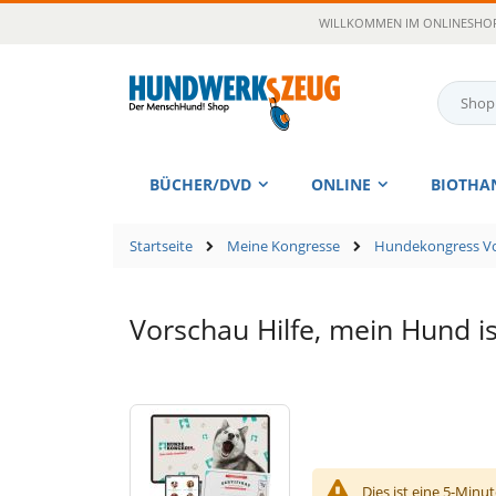
Zum
WILLKOMMEN IM ONLINESHOP
Inhalt
springen
Suche
BÜCHER/DVD
ONLINE
BIOTHA
Startseite
Meine Kongresse
Hundekongress Vo
Vorschau Hilfe, mein Hund ist
Dies ist eine 5-Minu