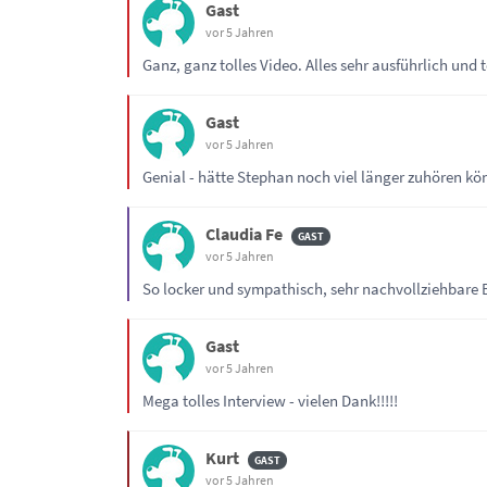
Gast
vor 5 Jahren
Ganz, ganz tolles Video. Alles sehr ausführlich und
Gast
vor 5 Jahren
Genial - hätte Stephan noch viel länger zuhören kö
Claudia Fe
vor 5 Jahren
So locker und sympathisch, sehr nachvollziehbare B
Gast
vor 5 Jahren
Mega tolles Interview - vielen Dank!!!!!
Kurt
vor 5 Jahren