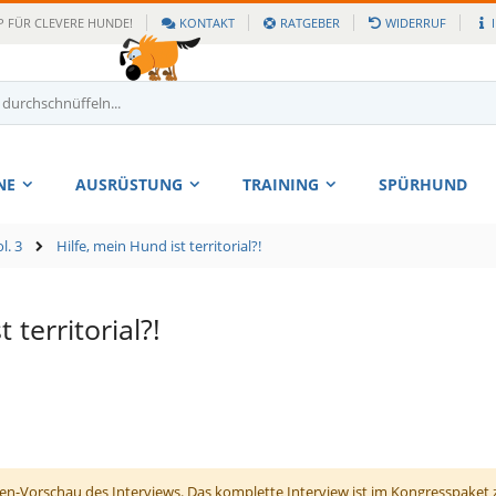
 FÜR CLEVERE HUNDE!
KONTAKT
RATGEBER
WIDERRUF
NE
AUSRÜSTUNG
TRAINING
SPÜRHUND
l. 3
Hilfe, mein Hund ist territorial?!
 territorial?!
ten-Vorschau des Interviews. Das komplette Interview ist im Kongresspaket 