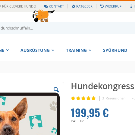
 FÜR CLEVERE HUNDE!
KONTAKT
RATGEBER
WIDERRUF
NE
AUSRÜSTUNG
TRAINING
SPÜRHUND
Hundekongress 
Zum
Anfang
der
Bewertung:
3
Rezensionen
F
100
100
% of
Bildgalerie
199,95 €
springen
Inkl. USt.