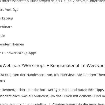
n interessantesten Hundeexperten als Online-Video mit Untertite
en, Vorträge
erkszeug
Webinare
icks
nnenden Themen
der Hundwerkszeug-App!
en/Webinare/Workshops + Bonusmaterial im Wert von
 38 Experten der Hundeszene vor. Ich interviewe sie zu ihren T
aus.
n kennen, sichere dir die hochwertigen Boni und nutze ihre Tipp
altet alles, was du brauchst, um das Leben mit deinem Hund noc
zt in deinem Konto abspielbar. Außerdem kannst du die Interviews