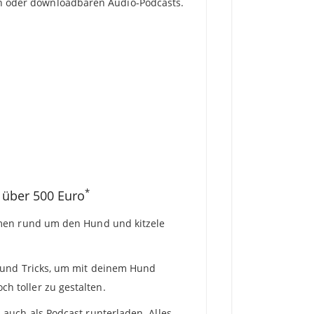
ln oder downloadbaren Audio-Podcasts.
*
 über 500 Euro
hemen rund um den Hund und kitzele
s und Tricks, um mit deinem Hund
h toller zu gestalten.
 auch als Podcast runterladen. Alles