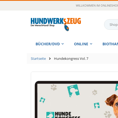
Zum
WILLKOMMEN IM ONLINESHOP
Inhalt
springen
Suche
BÜCHER/DVD
ONLINE
BIOTHA
Startseite
Hundekongress Vol. 7
Zum
Ende
der
Bildgalerie
springen