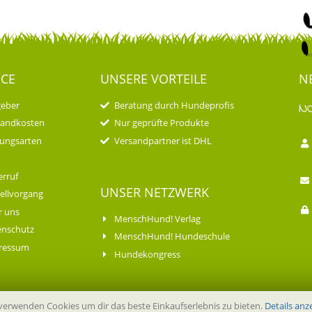
ICE
UNSERE VORTEILE
N
geber
Beratung durch Hundeprofis
N
sandkosten
Nur geprüfte Produkte
ungsarten
Versandpartner ist DHL
rruf
UNSER NETZWERK
ellvorgang
r uns
MenschHund! Verlag
enschutz
MenschHund! Hundeschule
ressum
Hundekongress
verwenden Cookies um dir das beste Einkaufserlebnis zu bieten.
Details anz