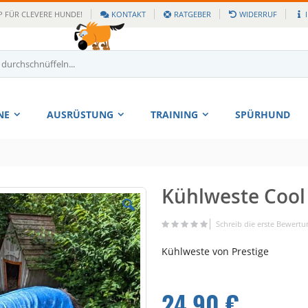
 FÜR CLEVERE HUNDE!
KONTAKT
RATGEBER
WIDERRUF
NE
AUSRÜSTUNG
TRAINING
SPÜRHUND
Kühlweste Cool
Zum
Anfang
der
Schreib die erste Bewertu
Bildgalerie
Kühlweste von Prestige
springen
24,90 €