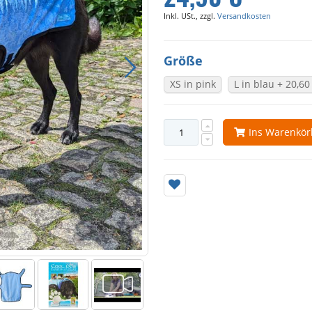
Inkl. USt., zzgl.
Versandkosten
Größe
XS in pink
L in blau
+
20,60
Ins Warenkö