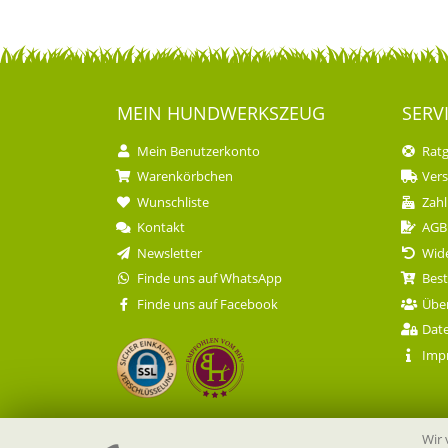
MEIN HUND­WERKSZEUG
SERV
Mein Benutzerkonto
Rat
Warenkörbchen
Ver
Wunschliste
Zahl
Kontakt
AGB
Newsletter
Wide
Finde uns auf WhatsApp
Best
Finde uns auf Facebook
Übe
Dat
Imp
Wir 