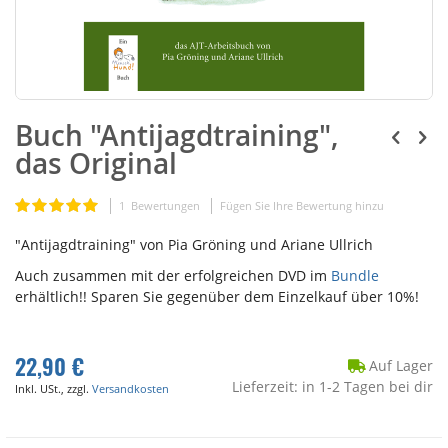
Buch "Antijagdtraining",
das Original
Bewertung:
1
Bewertungen
Fügen Sie Ihre Bewertung hinzu
100
100
% of
"Antijagdtraining" von Pia Gröning und Ariane Ullrich
Auch zusammen mit der erfolgreichen DVD im
Bundle
erhältlich!! Sparen Sie gegenüber dem Einzelkauf über 10%!
22,90 €
Auf Lager
Lieferzeit: in 1-2 Tagen bei dir
Inkl. USt., zzgl.
Versandkosten