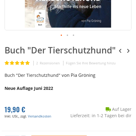
Buch "Der Tierschutzhund"
Bewertung:
2
Rezensionen
Fügen Sie Ihre Bewertung hinzu
100
100
% of
von Pia Gröning
Buch "Der Tierschutzhund"
Neue Auflage Juni 2022
19,90 €
Auf Lager
Lieferzeit: in 1-2 Tagen bei dir
Inkl. USt., zzgl.
Versandkosten