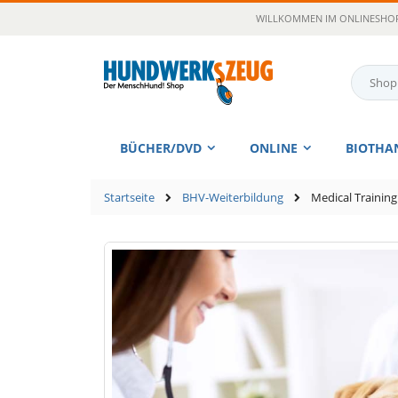
Zum
WILLKOMMEN IM ONLINESHOP
Inhalt
springen
Suche
BÜCHER/DVD
ONLINE
BIOTHA
Startseite
BHV-Weiterbildung
Medical Training
Zum
Ende
der
Bildgalerie
springen