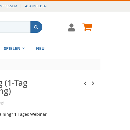
IMPRESSUM
ANMELDEN
Cart
Suche
SPIELEN
NEU
g (1-Tag
ng)
ng!
aining" 1 Tages Webinar