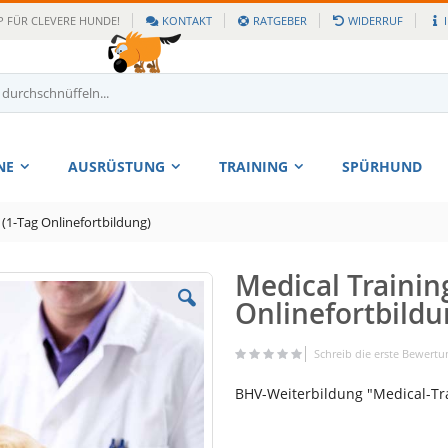
 FÜR CLEVERE HUNDE!
KONTAKT
RATGEBER
WIDERRUF
NE
AUSRÜSTUNG
TRAINING
SPÜRHUND
 (1-Tag Onlinefortbildung)
Medical Trainin
Zum
Anfang
Onlinefortbildu
der
Bildgalerie
Schreib die erste Bewertu
springen
BHV-Weiterbildung "Medical-Tr