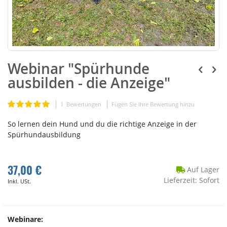
Webinar "Spürhunde
ausbilden - die Anzeige"
Bewertung:
1
Bewertungen
Fügen Sie Ihre Bewertung hinzu
100
100
% of
So lernen dein Hund und du die richtige Anzeige in der
Spürhundausbildung
37,00 €
Auf Lager
Lieferzeit: Sofort
Inkl. USt.
Webinare: