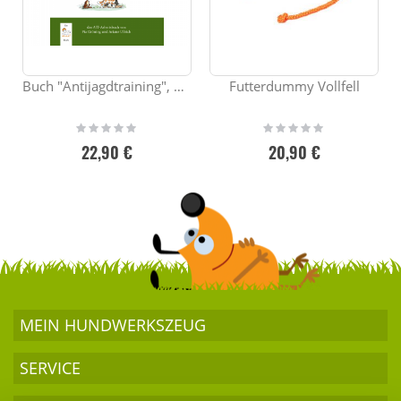
Buch "Antijagdtraining", das Original
Futterdummy Vollfell
Rating:
Rating:
0%
0%
22,90 €
20,90 €
MEIN HUND­WERKSZEUG
SERVICE