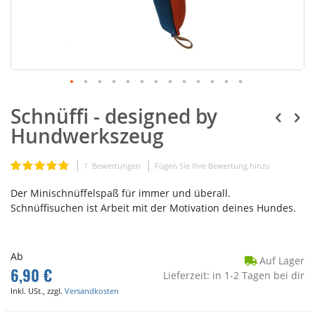
Schnüffi - designed by
Hundwerkszeug
Bewertung:
1
Bewertungen
Fügen Sie Ihre Bewertung hinzu
100
100
% of
Der Minischnüffelspaß für immer und überall.
Schnüffisuchen ist Arbeit mit der Motivation deines Hundes.
Ab
Auf Lager
6,90 €
Lieferzeit: in 1-2 Tagen bei dir
Inkl. USt., zzgl.
Versandkosten