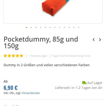
Pocketdummy, 85g und
150g
Bewertung:
1
Bewertungen
Fügen Sie Ihre Bewertung hinzu
100
100
% of
Dummy in 2 Größen und vielen verschiedenen Farben
Ab
Auf Lager
6,90 €
Lieferzeit: in 1-2 Tagen bei dir
Inkl. USt., zzgl.
Versandkosten