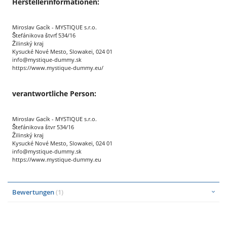
Herstellerinformationen:
Miroslav Gacík - MYSTIQUE s.r.o.
Štefánikova štvrť 534/16
Žilinský kraj
Kysucké Nové Mesto, Slowakei, 024 01
info@mystique-dummy.sk
https://www.mystique-dummy.eu/
verantwortliche Person:
Miroslav Gacík - MYSTIQUE s.r.o.
Štefánikova štvr 534/16
Žilinský kraj
Kysucké Nové Mesto, Slowakei, 024 01
info@mystique-dummy.sk
https://www.mystique-dummy.eu
Bewertungen
1