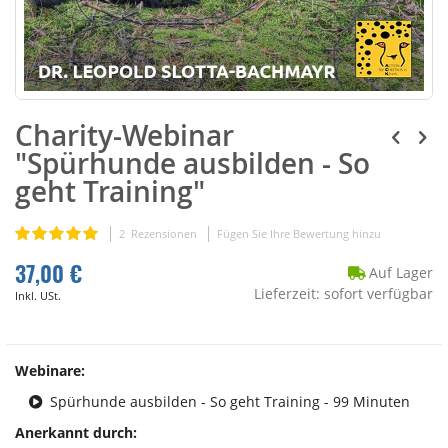
Charity-Webinar
"Spürhunde ausbilden - So
geht Training"
Bewertung:
2
Rezensionen
Fügen Sie Ihre Bewertung hinzu
100
100
% of
37,00 €
Auf Lager
Lieferzeit: sofort verfügbar
Inkl. USt.
Webinare:
Spürhunde ausbilden - So geht Training - 99 Minuten
Anerkannt durch: