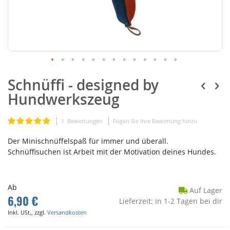
Schnüffi - designed by
Hundwerkszeug
Bewertung:
1
Bewertungen
Fügen Sie Ihre Bewertung hinzu
100
100
% of
Der Minischnüffelspaß für immer und überall.
Schnüffisuchen ist Arbeit mit der Motivation deines Hundes.
Ab
Auf Lager
6,90 €
Lieferzeit: in 1-2 Tagen bei dir
Inkl. USt., zzgl.
Versandkosten