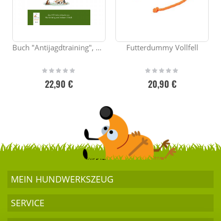
Buch "Antijagdtraining", das Original
Futterdummy Vollfell
Rating:
Rating:
0%
0%
22,90 €
20,90 €
MEIN HUND­WERKSZEUG
SERVICE