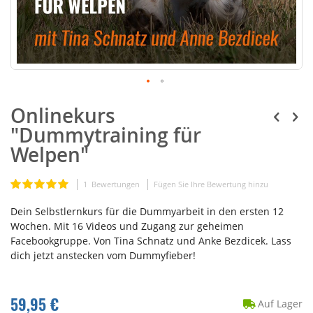
Onlinekurs
"Dummytraining für
Welpen"
Bewertung:
1
Bewertungen
Fügen Sie Ihre Bewertung hinzu
100
100
% of
Dein Selbstlernkurs für die Dummyarbeit in den ersten 12
Wochen. Mit 16 Videos und Zugang zur geheimen
Facebookgruppe. Von Tina Schnatz und Anke Bezdicek. Lass
dich jetzt anstecken vom Dummyfieber!
59,95 €
Auf Lager