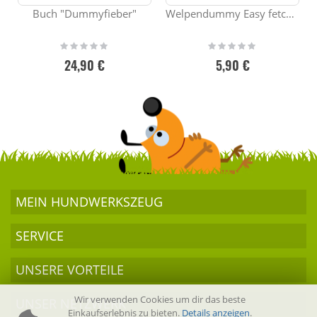
Buch "Dummyfieber"
Welpendummy Easy fetch, 100g
Rating:
Rating:
0%
0%
24,90 €
5,90 €
MEIN HUND­WERKSZEUG
SERVICE
UNSERE VORTEILE
Wir verwenden Cookies um dir das beste
UNSER NETZWERK
Einkaufserlebnis zu bieten.
Details anzeigen
.