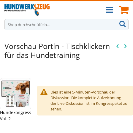
Zum
Ca
Inhalt
springen
S
Vorschau Portln - Tischklickern
für das Hundetraining
Dies ist eine 5-Minuten-Vorschau der
Diskussion. Die komplette Aufzeichnung
der Live-Diskussion ist im Kongresspaket zu
sehen.
Hundekongress
Vol. 2