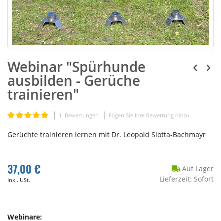
Webinar "Spürhunde
ausbilden - Gerüche
trainieren"
Bewertung:
1
Bewertungen
Fügen Sie Ihre Bewertung hinzu
100
100
% of
Gerüchte trainieren lernen mit Dr. Leopold Slotta-Bachmayr
37,00 €
Auf Lager
Lieferzeit: Sofort
Inkl. USt.
Webinare: